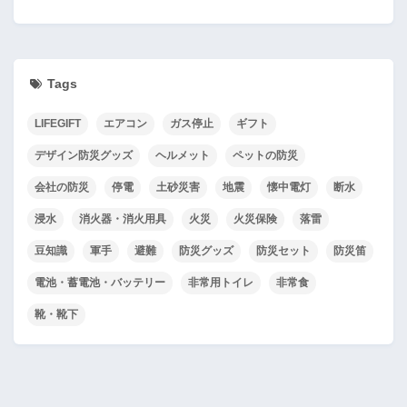
Tags
LIFEGIFT
エアコン
ガス停止
ギフト
デザイン防災グッズ
ヘルメット
ペットの防災
会社の防災
停電
土砂災害
地震
懐中電灯
断水
浸水
消火器・消火用具
火災
火災保険
落雷
豆知識
軍手
避難
防災グッズ
防災セット
防災笛
電池・蓄電池・バッテリー
非常用トイレ
非常食
靴・靴下