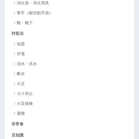
消火器・消火用具
軍手（耐切創手袋）
靴・靴下
対処法
地震
停電
浸水・洪水
断水
火災
ガス停止
火災保険
避難
非常食
豆知識