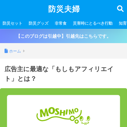
防災夫婦
防災セット
防災グッズ
非常食
災害時にとるべき行動
知育
【このブログは引越中】引越先はこちらです。
ホーム
広告主に最適な「もしもアフィリエイ
ト」とは？