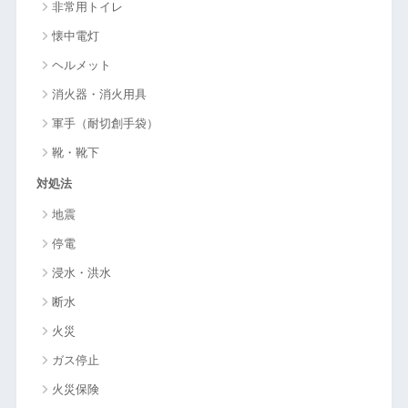
非常用トイレ
懐中電灯
ヘルメット
消火器・消火用具
軍手（耐切創手袋）
靴・靴下
対処法
地震
停電
浸水・洪水
断水
火災
ガス停止
火災保険