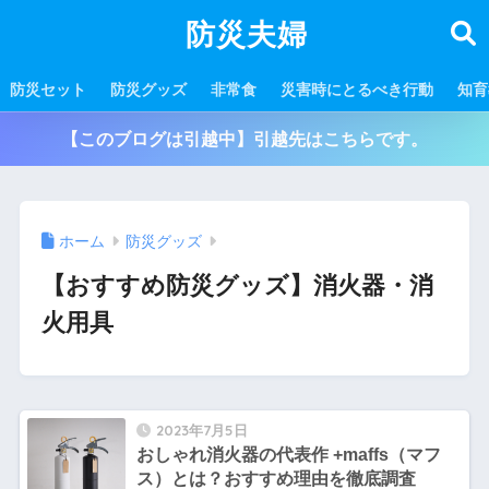
防災夫婦
防災セット
防災グッズ
非常食
災害時にとるべき行動
知育
【このブログは引越中】引越先はこちらです。
ホーム
防災グッズ
【おすすめ防災グッズ】消火器・消
火用具
2023年7月5日
おしゃれ消火器の代表作 +maffs（マフ
ス）とは？おすすめ理由を徹底調査