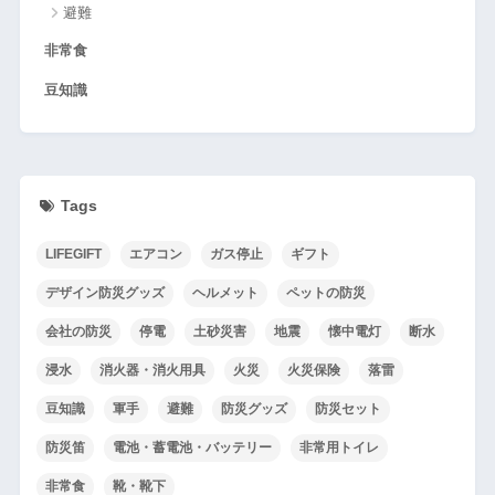
避難
非常食
豆知識
Tags
LIFEGIFT
エアコン
ガス停止
ギフト
デザイン防災グッズ
ヘルメット
ペットの防災
会社の防災
停電
土砂災害
地震
懐中電灯
断水
浸水
消火器・消火用具
火災
火災保険
落雷
豆知識
軍手
避難
防災グッズ
防災セット
防災笛
電池・蓄電池・バッテリー
非常用トイレ
非常食
靴・靴下