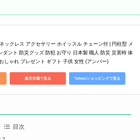
colum 笛 ネックレス アクセサリー ホイッスル チェーン付 | 円柱型 メ
ンダント 防災グッズ 防犯 お守り 日本製 職人 防災 災害時 体
おしゃれ プレゼント ギフト 子供 女性 (アンバー)
楽天市場で見る
Yahoo!ショッピングで見る
目次
とは？