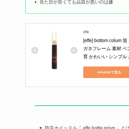
見た目が良くても品質が悪いのは嫌
effe
[effe] bottom 
ガネフレーム 素材 ペ
育 かわいい シンプル 
Amazonで見る
防災ホイッスル「 effe bottle prism 」