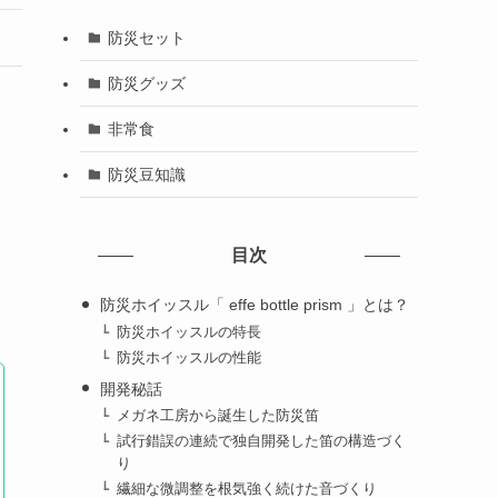
防災セット
防災グッズ
非常食
防災豆知識
目次
防災ホイッスル「 effe bottle prism 」とは？
防災ホイッスルの特長
防災ホイッスルの性能
開発秘話
メガネ工房から誕生した防災笛
試行錯誤の連続で独自開発した笛の構造づく
り
繊細な微調整を根気強く続けた音づくり