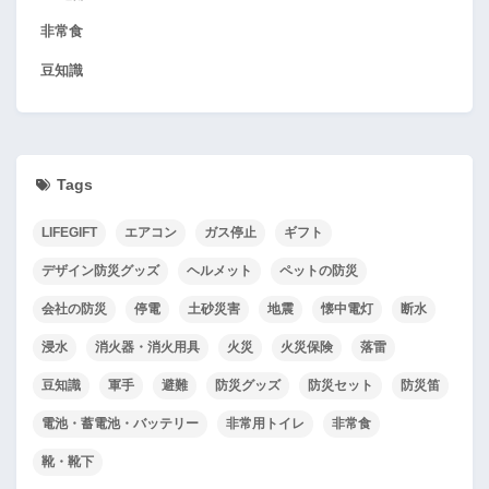
非常食
豆知識
Tags
LIFEGIFT
エアコン
ガス停止
ギフト
デザイン防災グッズ
ヘルメット
ペットの防災
会社の防災
停電
土砂災害
地震
懐中電灯
断水
浸水
消火器・消火用具
火災
火災保険
落雷
豆知識
軍手
避難
防災グッズ
防災セット
防災笛
電池・蓄電池・バッテリー
非常用トイレ
非常食
靴・靴下