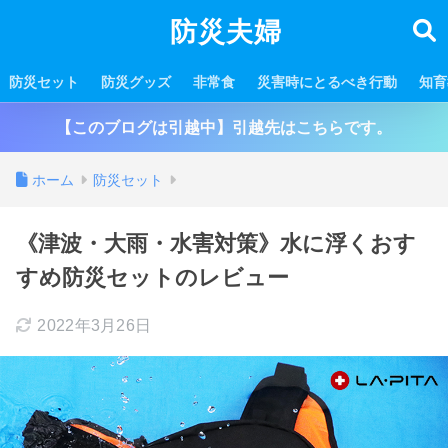
防災夫婦
防災セット
防災グッズ
非常食
災害時にとるべき行動
知育
【このブログは引越中】引越先はこちらです。
ホーム
防災セット
《津波・大雨・水害対策》水に浮くおす
すめ防災セットのレビュー
2022年3月26日