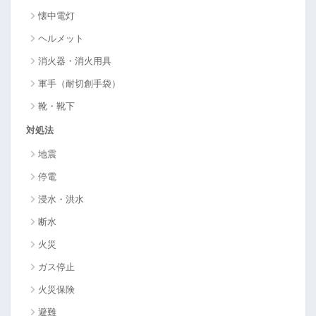
懐中電灯
ヘルメット
消火器・消火用具
軍手（耐切創手袋）
靴・靴下
対処法
地震
停電
浸水・洪水
断水
火災
ガス停止
火災保険
避難