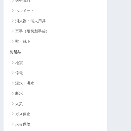
懐中電灯
ヘルメット
消火器・消火用具
軍手（耐切創手袋）
靴・靴下
対処法
地震
停電
浸水・洪水
断水
火災
ガス停止
火災保険