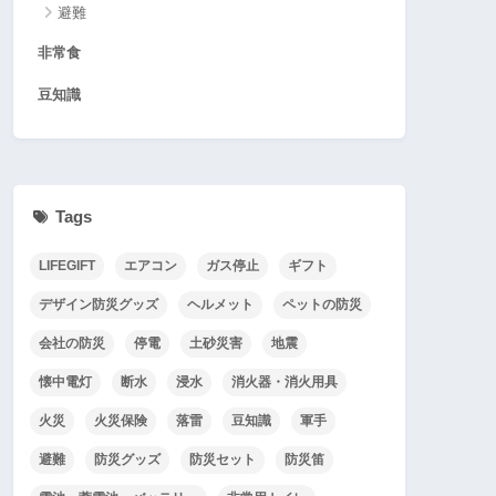
避難
非常食
豆知識
Tags
LIFEGIFT
エアコン
ガス停止
ギフト
デザイン防災グッズ
ヘルメット
ペットの防災
会社の防災
停電
土砂災害
地震
懐中電灯
断水
浸水
消火器・消火用具
火災
火災保険
落雷
豆知識
軍手
避難
防災グッズ
防災セット
防災笛