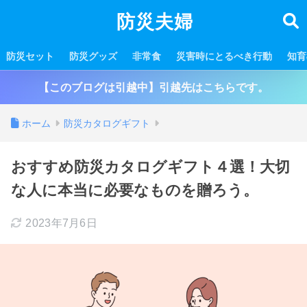
防災夫婦
防災セット
防災グッズ
非常食
災害時にとるべき行動
知育
【このブログは引越中】引越先はこちらです。
ホーム
防災カタログギフト
おすすめ防災カタログギフト４選！大切
な人に本当に必要なものを贈ろう。
2023年7月6日