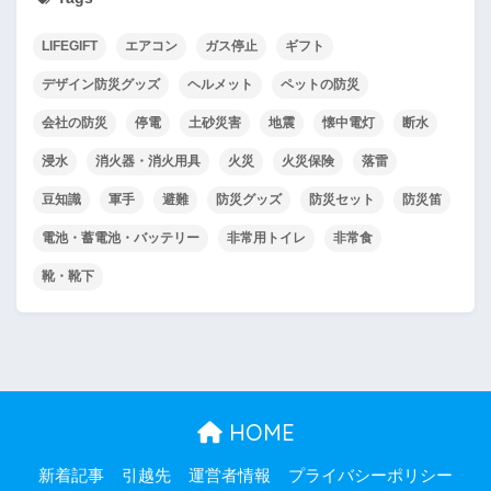
LIFEGIFT
エアコン
ガス停止
ギフト
デザイン防災グッズ
ヘルメット
ペットの防災
会社の防災
停電
土砂災害
地震
懐中電灯
断水
浸水
消火器・消火用具
火災
火災保険
落雷
豆知識
軍手
避難
防災グッズ
防災セット
防災笛
電池・蓄電池・バッテリー
非常用トイレ
非常食
靴・靴下
HOME
新着記事
引越先
運営者情報
プライバシーポリシー