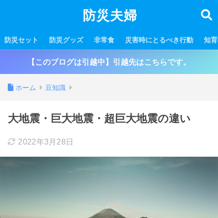
防災夫婦
防災セット
防災グッズ
非常食
災害時にとるべき行動
知育
【このブログは引越中】引越先はこちらです。
ホーム
豆知識
大地震・巨大地震・超巨大地震の違い
2022年3月28日