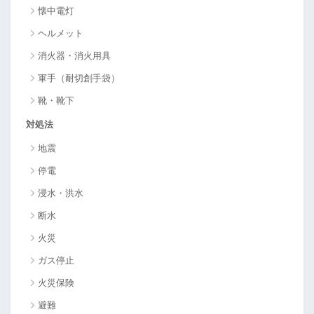
懐中電灯
ヘルメット
消火器・消火用具
軍手（耐切創手袋）
靴・靴下
対処法
地震
停電
浸水・洪水
断水
火災
ガス停止
火災保険
避難