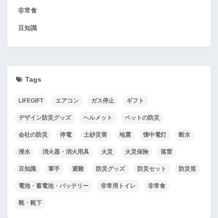
非常食
豆知識
Tags
LIFEGIFT
エアコン
ガス停止
ギフト
デザイン防災グッズ
ヘルメット
ペットの防災
会社の防災
停電
土砂災害
地震
懐中電灯
断水
浸水
消火器・消火用具
火災
火災保険
落雷
豆知識
軍手
避難
防災グッズ
防災セット
防災笛
電池・蓄電池・バッテリー
非常用トイレ
非常食
靴・靴下